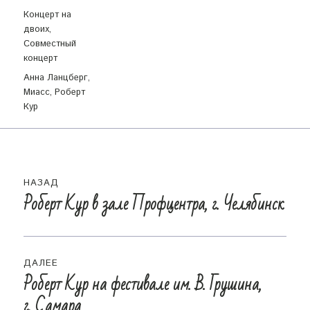
Рубрики
Концерт на
двоих
,
Совместный
концерт
Метки
Анна Ланцберг
,
Миасс
,
Роберт
Кур
Навигация
НАЗАД
по
Роберт Кур в зале Профцентра, г. Челябинск
Предыдущая
запись:
записям
ДАЛЕЕ
Роберт Кур на фестивале им. В. Грушина,
Следующая
г. Самара
запись: