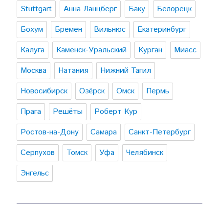
Stuttgart
Анна Ланцберг
Баку
Белорецк
Бохум
Бремен
Вильнюс
Екатеринбург
Калуга
Каменск-Уральский
Курган
Миасс
Москва
Натания
Нижний Тагил
Новосибирск
Озёрск
Омск
Пермь
Прага
Решёты
Роберт Кур
Ростов-на-Дону
Самара
Санкт-Петербург
Серпухов
Томск
Уфа
Челябинск
Энгельс