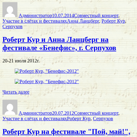
Автор
Опубликовано
Рубрики
и
Анна
Администратор
10.07.2014
Совместный концерт
,
Ланцберг
Метки
Участие в слётах и фестивалях
Анна Ланцберг
,
Роберт Кур
,
на
Серпухов
фестивале
«Бенефис»,
Роберт Кур и Анна Ланцберг на
г. Серпухов»
фестивале «Бенефис», г. Серпухов
20-21 июля 2012г.
«Роберт
Читать далее
Кур
Автор
Опубликовано
Рубрики
и
Анна
Администратор
20.07.2012
Совместный концерт
,
Ланцберг
Метки
Участие в слётах и фестивалях
Роберт Кур
,
Серпухов
на
фестивале
Роберт Кур на фестивале "Пой, май!",
«Бенефис»,
г. Серпухов»