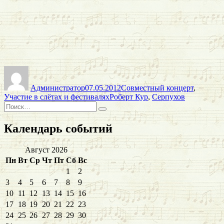
Автор
Опубликовано
Рубрики
Администратор
07.05.2012
Совместный концерт
,
Метки
Участие в слётах и фестивалях
Роберт Кур
,
Серпухов
Искать:
Поиск
Календарь событий
Август 2026
Пн
Вт
Ср
Чт
Пт
Сб
Вс
1
2
3
4
5
6
7
8
9
10
11
12
13
14
15
16
17
18
19
20
21
22
23
24
25
26
27
28
29
30