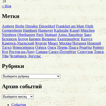
31
« Ноя
Метки
Amberg
Berlin
Dresden
Düsseldorf
Frankfurt am Main
Fürth
Germersheim
Hamburg
Hannover
Karlsruhe
Kassel
München
Nürnberg
Oberhausen
Paris
Stuttgart
Анна Ланцберг
Баку
Белорецк
Бохум
Бремен
Вильнюс
Екатеринбург
Калуга
Каменск-Уральский
Курган
Миасс
Москва
Натания
Нижний
Тагил
Новосибирск
Озёрск
Омск
Пермь
Прага
Решёты
Роберт
Кур
Ростов-на-Дону
Самара
Санкт-Петербург
Серпухов
Томск
Уфа
Челябинск
Энгельс
Рубрики
Рубрики
Архив событий
Архив
событий
События