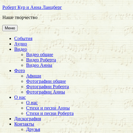
Перейти
Роберт Кур и Анна Ланцберг
к
Наше творчество
содержимому
Меню
События
Аудио
Видео
Видео общие
Видео Роберта
Видео Анны
Фото
Афиши
Фотографии общие
Фотографии Роберта
Фотографии Анны
О нас
О нас
Стихи и песни Анны
Стихи и песни Роберта
Дискография
Контакты
Друзья