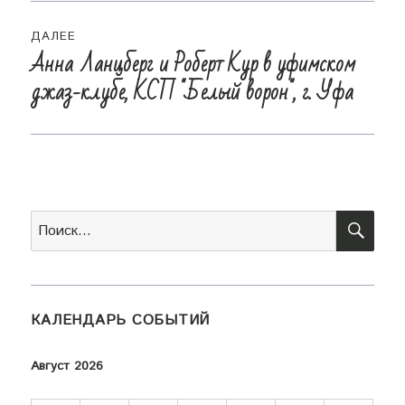
ДАЛЕЕ
Анна Ланцберг и Роберт Кур в уфимском
Следующая
джаз-клубе, КСП "Белый ворон", г. Уфа
запись:
ПОИ
Искать:
КАЛЕНДАРЬ СОБЫТИЙ
Август 2026