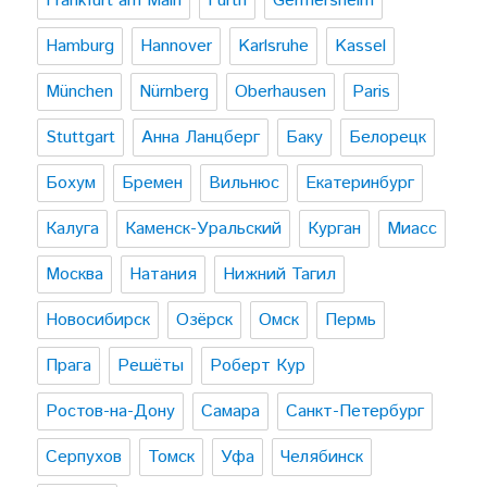
Frankfurt am Main
Fürth
Germersheim
Hamburg
Hannover
Karlsruhe
Kassel
München
Nürnberg
Oberhausen
Paris
Stuttgart
Анна Ланцберг
Баку
Белорецк
Бохум
Бремен
Вильнюс
Екатеринбург
Калуга
Каменск-Уральский
Курган
Миасс
Москва
Натания
Нижний Тагил
Новосибирск
Озёрск
Омск
Пермь
Прага
Решёты
Роберт Кур
Ростов-на-Дону
Самара
Санкт-Петербург
Серпухов
Томск
Уфа
Челябинск