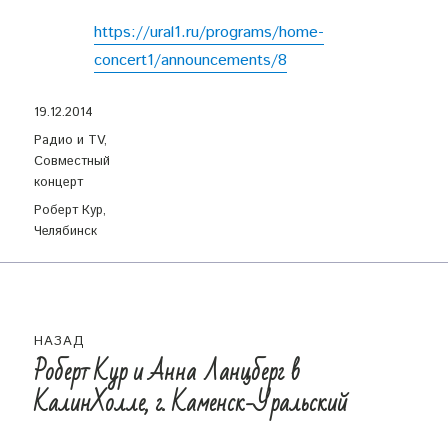
https://ural1.ru/programs/home-
concert1/announcements/8
Опубликовано
19.12.2014
Рубрики
Радио и TV
,
Совместный
концерт
Метки
Роберт Кур
,
Челябинск
Навигация
НАЗАД
по
Роберт Кур и Анна Ланцберг в
Предыдущая
КалинХолле, г. Каменск-Уральский
запись:
записям