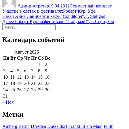
Администратор
19.04.2012
Совместный концерт
,
Метки
Участие в слётах и фестивалях
Роберт Кур
,
Уфа
Навигация
Предыдущая
Назад
Анна Ланцберг в кафе "Conditorei", г. Stuttgart
запись:
Следующая
Далее
Роберт Кур на фестивале "Пой, май!", г. Серпухов
по
Искать:
запись:
Поиск
записям
Календарь событий
Август 2026
Пн
Вт
Ср
Чт
Пт
Сб
Вс
1
2
3
4
5
6
7
8
9
10
11
12
13
14
15
16
17
18
19
20
21
22
23
24
25
26
27
28
29
30
31
« Ноя
Метки
Amberg
Berlin
Dresden
Düsseldorf
Frankfurt am Main
Fürth