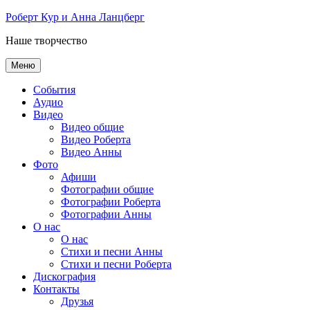
Перейти
Роберт Кур и Анна Ланцберг
к
Наше творчество
содержимому
Меню
События
Аудио
Видео
Видео общие
Видео Роберта
Видео Анны
Фото
Афиши
Фотографии общие
Фотографии Роберта
Фотографии Анны
О нас
О нас
Стихи и песни Анны
Стихи и песни Роберта
Дискография
Контакты
Друзья