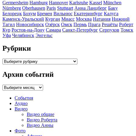
Germersheim
Hamburg
Hannover
Karlsruhe
Kassel
München
Nürnberg
Oberhausen
Paris
Stuttgart
Анна Ланцберг
Баку
Белорецк
Бохум
Бремен
Вильнюс
Екатеринбург
Калуга
Каменск-Уральский
Курган
Миасс
Москва
Натания
Нижний
Тагил
Новосибирск
Озёрск
Омск
Пермь
Прага
Решёты
Роберт
Кур
Ростов-на-Дону
Самара
Санкт-Петербург
Серпухов
Томск
Уфа
Челябинск
Энгельс
Рубрики
Рубрики
Архив событий
Архив
событий
События
Аудио
Видео
Видео общие
Видео Роберта
Видео Анны
Фото