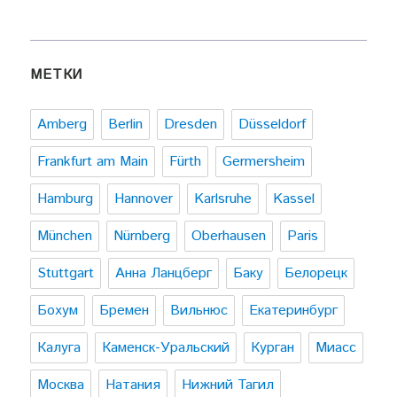
МЕТКИ
Amberg
Berlin
Dresden
Düsseldorf
Frankfurt am Main
Fürth
Germersheim
Hamburg
Hannover
Karlsruhe
Kassel
München
Nürnberg
Oberhausen
Paris
Stuttgart
Анна Ланцберг
Баку
Белорецк
Бохум
Бремен
Вильнюс
Екатеринбург
Калуга
Каменск-Уральский
Курган
Миасс
Москва
Натания
Нижний Тагил