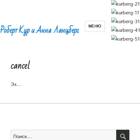
МЕНЮ
Роберт Кур и Анна Ланцберг
cancel
Эх…
ПОИ
Искать: